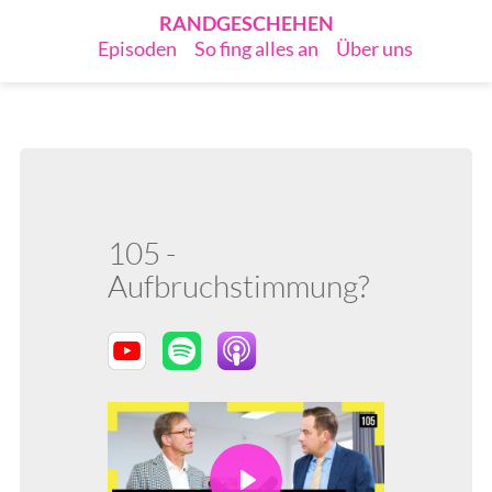
RANDGESCHEHEN
Episoden
So fing alles an
Über uns
105 -
Aufbruchstimmung?