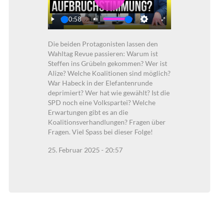
Play
20:58
Play
Mute
Settings
Enter
Die beiden Protagonisten lassen den
fullscreen
Wahltag Revue passieren: Warum ist
Steffen ins Grübeln gekommen? Wer ist
Alize? Welche Koalitionen sind möglich?
War Habeck in der Elefantenrunde
deprimiert? Wer hat wie gewählt? Ist die
SPD noch eine Volkspartei? Welche
Erwartungen gibt es an die
Koalitionsverhandlungen? Fragen über
Fragen. Viel Spass bei dieser Folge!
25. Februar 2025 - 20:57