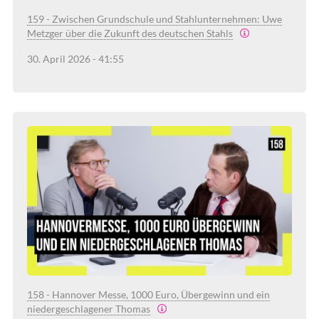
159 - Zwischen Grundschule und Stahlunternehmen: Uwe
Metzger über die Zukunft des deutschen Stahls
30. April 2026 - 41:55
158 - Hannover Messe, 1000 Euro, Übergewinn und ein
niedergeschlagener Thomas