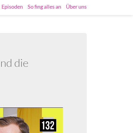
Episoden
So fing alles an
Über uns
nd die