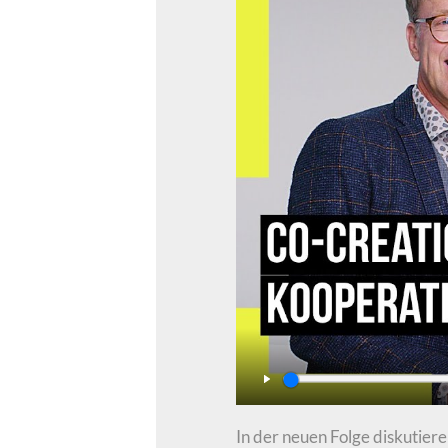
Play
In der neuen Folge diskutier