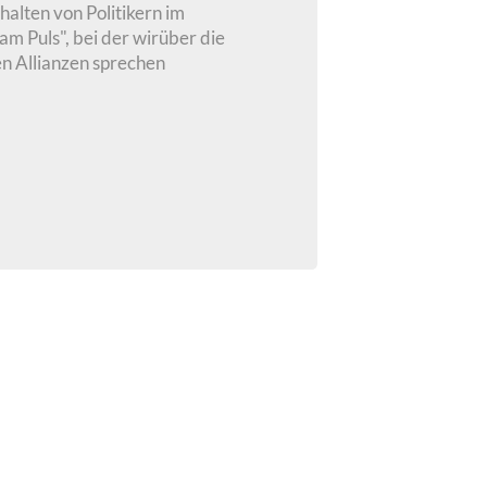
alten von Politikern im
m Puls", bei der wirüber die
n Allianzen sprechen