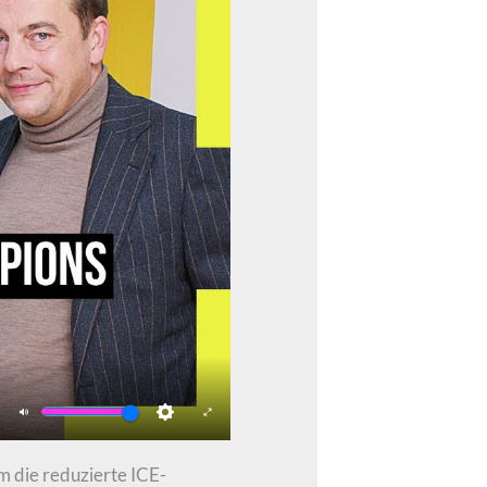
Mute
Settings
Enter
fullscreen
m die reduzierte ICE-