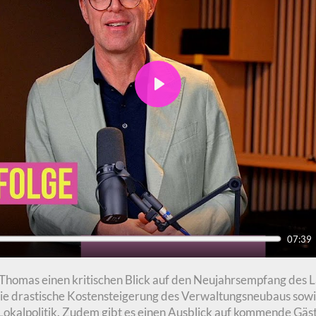
Play
07:39
t Thomas einen kritischen Blick auf den Neujahrsempfang des
die drastische Kostensteigerung des Verwaltungsneubaus sowi
 Lokalpolitik. Zudem gibt es einen Ausblick auf kommende Gä