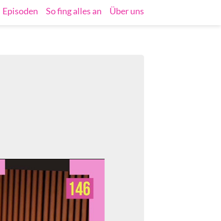
Episoden
So fing alles an
Über uns