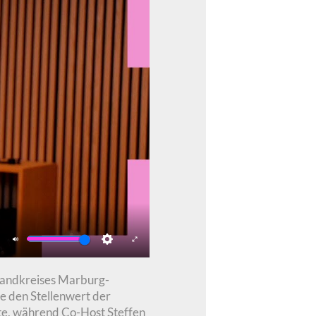
Mute
Settings
Enter
fullscreen
 Landkreises Marburg-
e den Stellenwert der
ste, während Co-Host Steffen