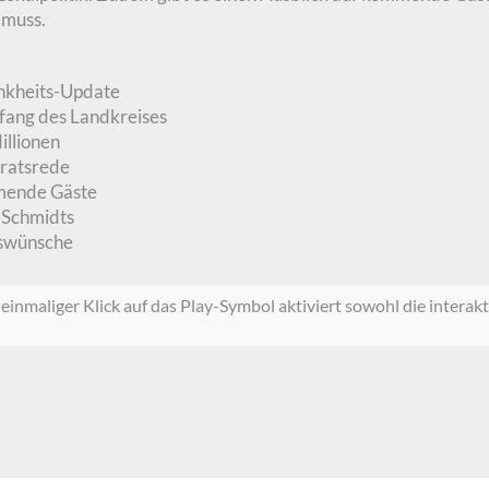
 muss.
nkheits-Update
fang des Landkreises
illionen
dratsrede
mmende Gäste
 Schmidts
gswünsche
einmaliger Klick auf das Play-Symbol aktiviert sowohl die interakt