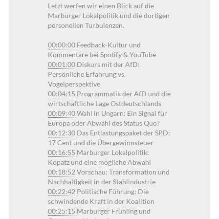
Letzt werfen wir einen Blick auf die
Marburger Lokalpolitik und die dortigen
personellen Turbulenzen.
00:00:00
Feedback-Kultur und
Kommentare bei Spotify & YouTube
00:01:00
Diskurs mit der AfD:
Persönliche Erfahrung vs.
Vogelperspektive
00:04:15
Programmatik der AfD und die
wirtschaftliche Lage Ostdeutschlands
00:09:40
Wahl in Ungarn: Ein Signal für
Europa oder Abwahl des Status Quo?
00:12:30
Das Entlastungspaket der SPD:
17 Cent und die Übergewinnsteuer
00:16:55
Marburger Lokalpolitik:
Kopatz und eine mögliche Abwahl
00:18:52
Vorschau: Transformation und
Nachhaltigkeit in der Stahlindustrie
00:22:42
Politische Führung: Die
schwindende Kraft in der Koalition
00:25:15
Marburger Frühling und