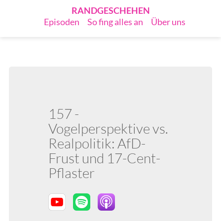
RANDGESCHEHEN
Episoden
So fing alles an
Über uns
157 -
Vogelperspektive vs.
Realpolitik: AfD-
Frust und 17-Cent-
Pflaster