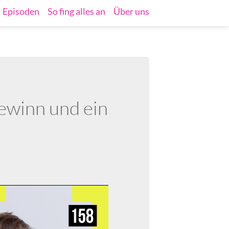
Episoden
So fing alles an
Über uns
ewinn und ein