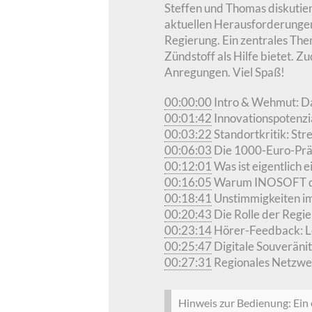
Steffen und Thomas diskutie
aktuellen Herausforderungen
Regierung. Ein zentrales Th
Zündstoff als Hilfe bietet. 
Anregungen. Viel Spaß!
00:00:00
Intro & Wehmut: D
00:01:42
Innovationspotenzia
00:03:22
Standortkritik: St
00:06:03
Die 1000-Euro-Präm
00:12:01
Was ist eigentlich 
00:16:05
Warum INOSOFT den
00:18:41
Unstimmigkeiten im
00:20:43
Die Rolle der Regie
00:23:14
Hörer-Feedback: L
00:25:47
Digitale Souveränit
00:27:31
Regionales Netzwe
Hinweis zur Bedienung: Ein e