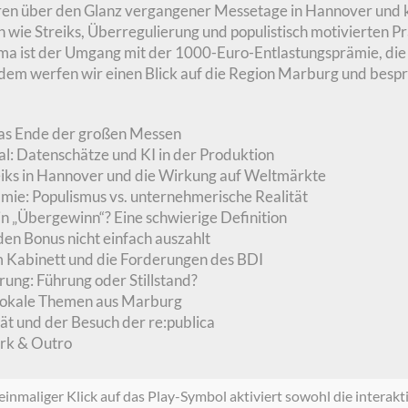
ren über den Glanz vergangener Messetage in Hannover und k
 wie Streiks, Überregulierung und populistisch motivierten 
ema ist der Umgang mit der 1000-Euro-Entlastungsprämie, di
Zudem werfen wir einen Blick auf die Region Marburg und bes
as Ende der großen Messen
l: Datenschätze und KI in der Produktion
reiks in Hannover und die Wirkung auf Weltmärkte
ie: Populismus vs. unternehmerische Realität
ein „Übergewinn“? Eine schwierige Definition
 Bonus nicht einfach auszahlt
 Kabinett und die Forderungen des BDI
rung: Führung oder Stillstand?
okale Themen aus Marburg
ät und der Besuch der re:publica
rk & Outro
inmaliger Klick auf das Play-Symbol aktiviert sowohl die interakt