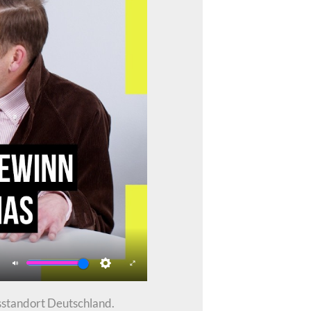
Mute
Settings
Enter
fullscreen
sstandort Deutschland.