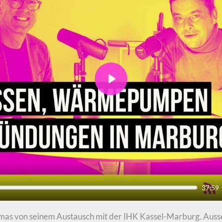
Play
37:59
homas von seinem Austausch mit der IHK Kassel-Marburg. Auss