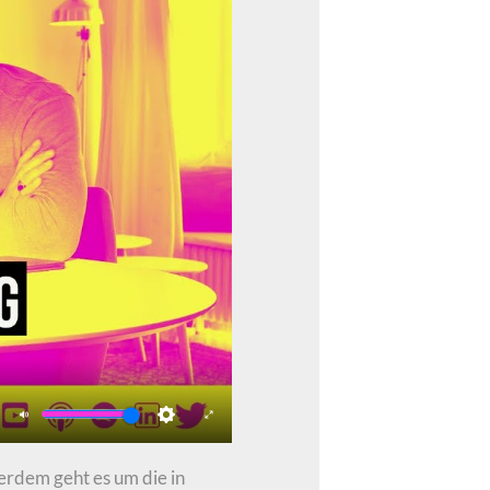
Mute
Settings
Enter
fullscreen
erdem geht es um die in