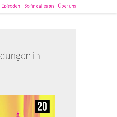
Episoden
So fing alles an
Über uns
dungen in