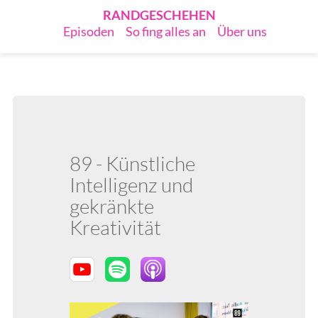
RANDGESCHEHEN
Episoden
So fing alles an
Über uns
89 - Künstliche
Intelligenz und
gekränkte
Kreativität