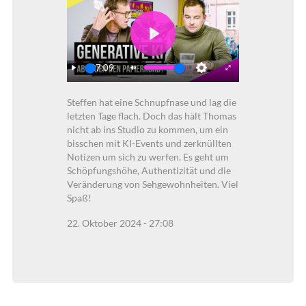
Play
27:09
Play
Mute
Settings
Enter
Steffen hat eine Schnupfnase und lag die
fullscreen
letzten Tage flach. Doch das hält Thomas
nicht ab ins Studio zu kommen, um ein
bisschen mit KI-Events und zerknüllten
Notizen um sich zu werfen. Es geht um
Schöpfungshöhe, Authentizität und die
Veränderung von Sehgewohnheiten. Viel
Spaß!
22. Oktober 2024 - 27:08